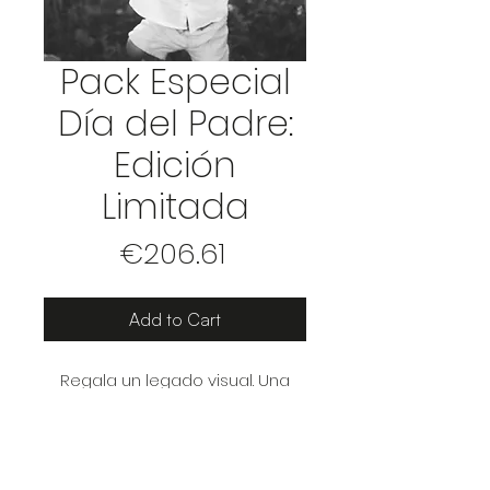
Pack Especial
Día del Padre:
Edición
Limitada
Price
€206.61
Add to Cart
Regala un legado visual. Una
sesión de fotos en familia
diseñada para capturar la
conexión real con el padre, sin
posados forzados y en la