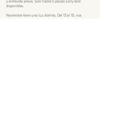
y entrevista previa. Solo habrá 5 plazas Early Bird
disponibles.​
Noviembre tiene una luz distinta. Del 13 al 15, nos
refugiaremos en una masía centenaria para soltar lo que
pesa y revelar lo que es real. Sin ruidos, sin prisas.
No será un evento público. Para proteger la intimidad del
proceso, solo quienes formen parte de esta lista recibirán el
acceso a la reserva y los detalles de la inversión.
Si dejas tu email aquí, formarás parte de nuestro círculo
íntimo.
Quiero entrar en el círculo
A veces, el lujo más grande es el derecho a ser
invisible para el mundo y presente para ti
misma.