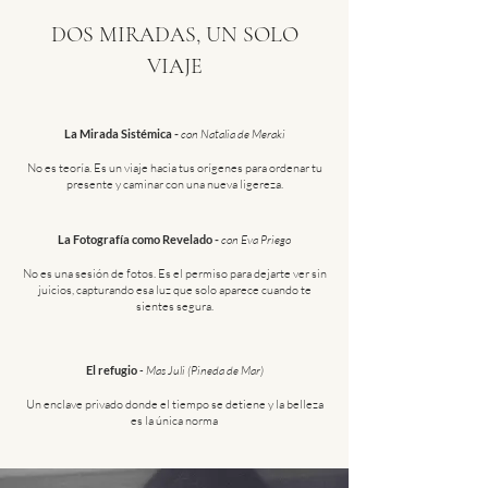
DOS MIRADAS, UN SOLO
VIAJE
La Mirada Sistémica -
con Natalia de Meraki
No es teoría. Es un viaje hacia tus orígenes para ordenar tu
presente y caminar con una nueva ligereza.
La Fotografía como Revelado -
con Eva Priego
No es una sesión de fotos. Es el permiso para dejarte ver sin
juicios, capturando esa luz que solo aparece cuando te
sientes segura.
El refugio
-
Mas Juli (Pineda de Mar)
Un enclave privado donde el tiempo se detiene y la belleza
es la única norma